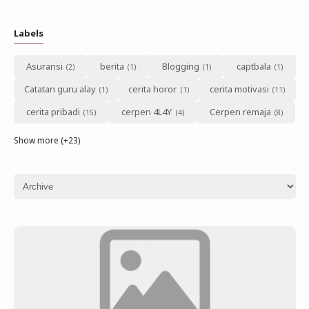
Labels
Asuransi
berita
Blogging
captbala
Catatan guru alay
cerita horor
cerita motivasi
cerita pribadi
cerpen 4L4Y
Cerpen remaja
Show more (+23)