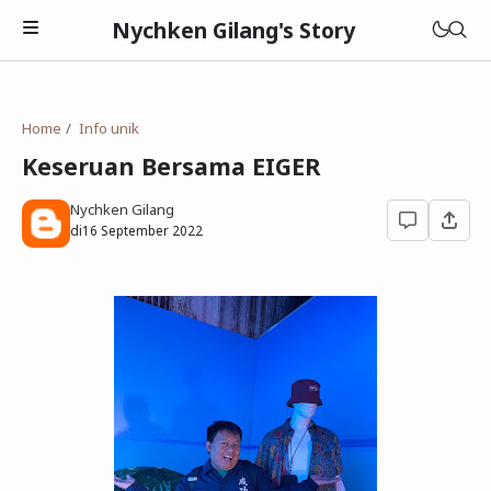
Nychken Gilang's Story
Home
Info unik
Keseruan Bersama EIGER
Nychken Gilang
Pendidikan
di
16 September 2022
Review
Cerpen