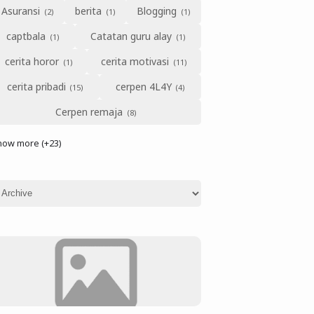
Asuransi
berita
Blogging
captbala
Catatan guru alay
cerita horor
cerita motivasi
cerita pribadi
cerpen 4L4Y
Cerpen remaja
how more (+23)