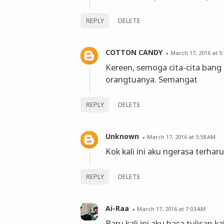
REPLY
DELETE
COTTON CANDY
March 17, 2016 at 5
Kereen, semoga cita-cita ban
orangtuanya. Semangat
REPLY
DELETE
Unknown
March 17, 2016 at 5:58 AM
Kok kali ini aku ngerasa terharu
REPLY
DELETE
Ai-Raa
March 17, 2016 at 7:03 AM
Baru kali ini aku baca tulisan 