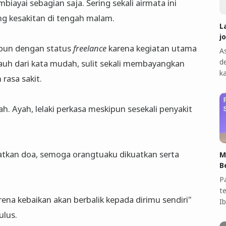
biayai sebagian saja. Sering sekali airmata ini
g kesakitan di tengah malam.
L
j
kipun dengan status
freelance
karena kegiatan utama
A
d
uh dari kata mudah, sulit sekali membayangkan
k
rasa sakit.
 Ayah, lelaki perkasa meskipun sesekali penyakit
tkan doa, semoga orangtuaku dikuatkan serta
M
B
P
t
arena kebaikan akan berbalik kepada dirimu sendiri"
I
ulus.