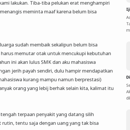
ami lakukan. Tiba-tiba pelukan erat menghampiri
I
i menangis meminta maaf karena belum bisa
A
T
m
eluarga sudah membaik sekalipun belum bisa
 harus memutar otak untuk mencukupi kebutuhan
tahun ini akan lulus SMK dan aku mahasiswa
ngan jerih payah sendiri, dulu hampir mendapatkan
D
k mahasiswa kurang mampu namun berprestasi)
S
ak orang yang lebij berhak selain kita, kalimat itu
A
d
itengah terpaan penyakit yang datang silih
t rutin, tentu saja dengan uang yang tak bisa