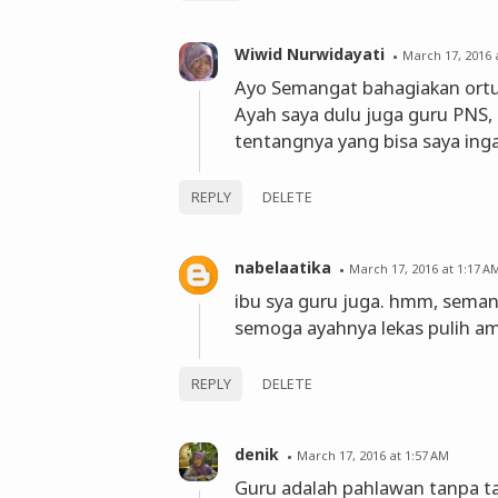
Wiwid Nurwidayati
March 17, 2016 
Ayo Semangat bahagiakan ortu
Ayah saya dulu juga guru PNS
tentangnya yang bisa saya ing
REPLY
DELETE
nabelaatika
March 17, 2016 at 1:17 A
ibu sya guru juga. hmm, seman
semoga ayahnya lekas pulih am
REPLY
DELETE
denik
March 17, 2016 at 1:57 AM
Guru adalah pahlawan tanpa tan