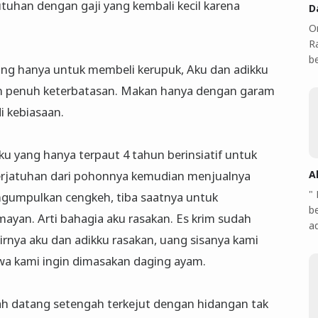
uhan dengan gaji yang kembali kecil karena
D
O
Ra
b
ung hanya untuk membeli kerupuk, Aku dan adikku
an penuh keterbatasan. Makan hanya dengan garam
i kebiasaan.
ku yang hanya terpaut 4 tahun berinsiatif untuk
jatuhan dari pohonnya kemudian menjualnya
A
"
gumpulkan cengkeh, tiba saatnya untuk
b
mayan. Arti bahagia aku rasakan. Es krim sudah
a
irnya aku dan adikku rasakan, uang sisanya kami
a kami ingin dimasakan daging ayam.
yah datang setengah terkejut dengan hidangan tak