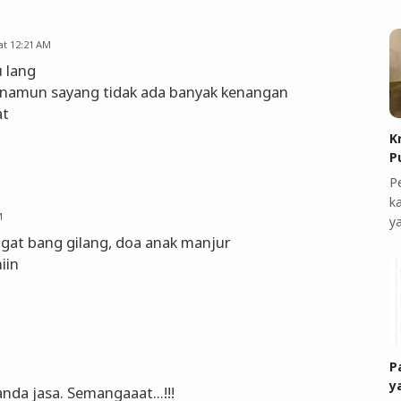
at 12:21 AM
 lang
, namun sayang tidak ada banyak kenangan
at
K
P
P
k
M
y
gat bang gilang, doa anak manjur
iin
P
y
da jasa. Semangaaat...!!!