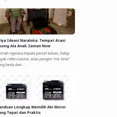
riya Ideasi Naraloka: Tempat Atasi
using Ala Anak Zaman Now
ernah ngerasa kepala penuh beban, hidup
ayak rollercoaster, atau pengen “me time”
ang beda dari …
anduan Lengkap Memilih Aki Motor
ang Tepat dan Praktis