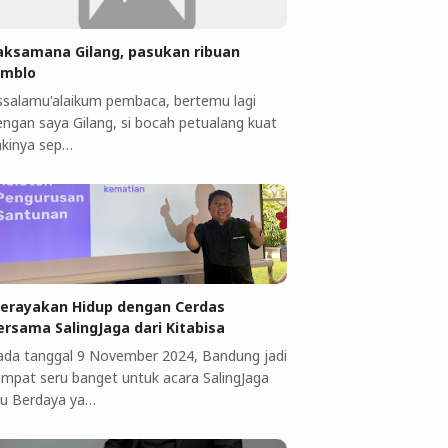
aksamana Gilang, pasukan ribuan
omblo
ssalamu'alaikum pembaca, bertemu lagi
engan saya Gilang, si bocah petualang kuat
akinya sep…
erayakan Hidup dengan Cerdas
ersama SalingJaga dari Kitabisa
ada tanggal 9 November 2024, Bandung jadi
empat seru banget untuk acara SalingJaga
bu Berdaya ya…