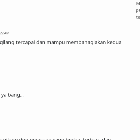
M
p
t
:22 AM
g gilang tercapai dan mampu membahagiakan kedua
 ya bang...
kak gilang dgn perasaan yang bedaa..terharu dan