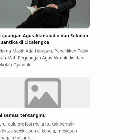
erjuangan Agus Akmaludin dan Sekolah
juantika di Cicalengka
elama Masih Ada Harapan, Pendidikan Tidak
kan Mati Perjuangan Agus Akmaludin dan
ekolah Djuantik…
ni semua tentangmu
ru, dulu profesi mulia itu tak pernah
rlintas sedikit pun di kepala, meskipun
ebagain besar k…