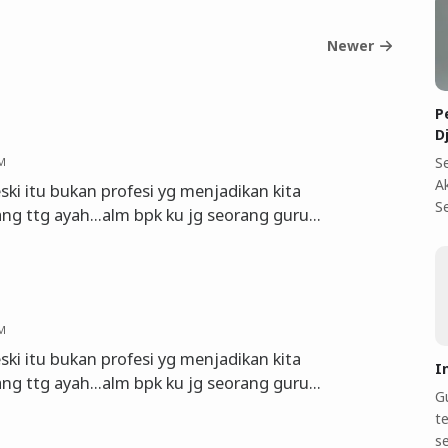
Newer
P
D
S
AM
A
ki itu bukan profesi yg menjadikan kita
S
lang ttg ayah...alm bpk ku jg seorang guru...
AM
ki itu bukan profesi yg menjadikan kita
I
lang ttg ayah...alm bpk ku jg seorang guru...
Gu
te
s