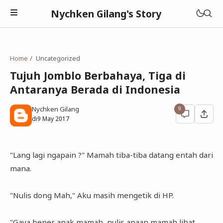
Nychken Gilang's Story
Home
Uncategorized
Tujuh Jomblo Berbahaya, Tiga di
Antaranya Berada di Indonesia
Pendidikan
Nychken Gilang
9
di
9 May 2017
Review
Cerpen
"Lang lagi ngapain ?" Mamah tiba-tiba datang entah dari
mana.
"Nulis dong Mah," Aku masih mengetik di HP.
"Gaya bener anak mamah, nulis apaan mamah lihat