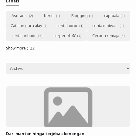
Labels
Asuransi
berita
Blogging
captbala
Catatan guru alay
cerita horor
cerita motivasi
cerita pribadi
cerpen 4L4Y
Cerpen remaja
Show more (+23)
Dari mantan hinga terjebak kenangan