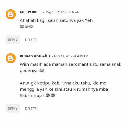
MEI PURPLE
May 10, 2017 at 9:37 AM
Ahahah kagil salah satunya yak *eh
😁😁🙊
REPLY
DELETE
Rumah Abu Abu
May 11, 2017 at 4:49 AM
Wiih masih ada mamah seromantis itu sama anak
gedenyaa😃
Anw, gk ketipu kok. Krna aku tahu, klo mo
menggila yah ke sini atau k rumahnya mba
Sabrina ajah😂😂
REPLY
DELETE