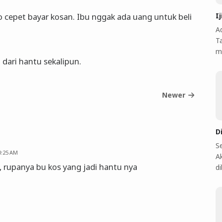
I
 cepet bayar kosan. Ibu nggak ada uang untuk beli
A
T
m
dari hantu sekalipun.
Newer
D
S
0:25 AM
A
a, rupanya bu kos yang jadi hantu nya
d