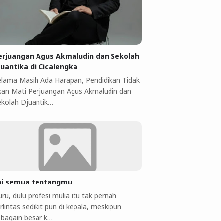
erjuangan Agus Akmaludin dan Sekolah
juantika di Cicalengka
elama Masih Ada Harapan, Pendidikan Tidak
kan Mati Perjuangan Agus Akmaludin dan
ekolah Djuantik…
ni semua tentangmu
ru, dulu profesi mulia itu tak pernah
rlintas sedikit pun di kepala, meskipun
ebagain besar k…