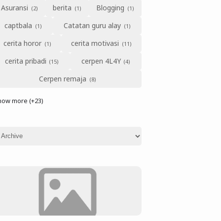
Asuransi
berita
Blogging
captbala
Catatan guru alay
cerita horor
cerita motivasi
cerita pribadi
cerpen 4L4Y
Cerpen remaja
how more (+23)