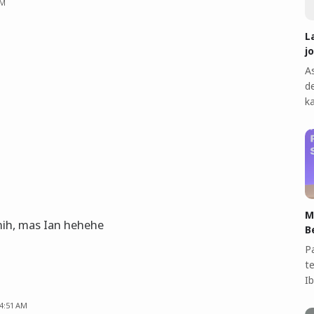
AM
L
j
A
d
k
M
 nih, mas Ian hehehe
B
P
t
I
 4:51 AM