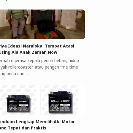
riya Ideasi Naraloka: Tempat Atasi
using Ala Anak Zaman Now
ernah ngerasa kepala penuh beban, hidup
ayak rollercoaster, atau pengen “me time”
ang beda dari …
anduan Lengkap Memilih Aki Motor
ang Tepat dan Praktis