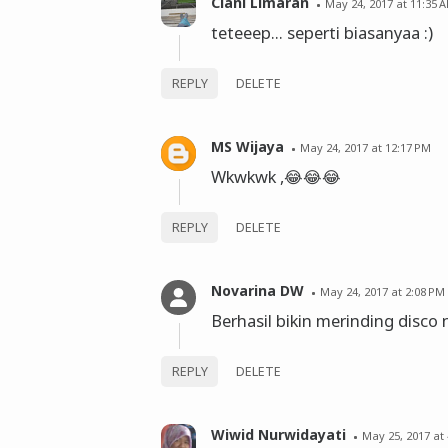
Ciani Limaran
May 24, 2017 at 11:35 
teteeep... seperti biasanyaa :)
REPLY
DELETE
MS Wijaya
May 24, 2017 at 12:17 PM
Wkwkwk ,😂😂😂
REPLY
DELETE
Novarina DW
May 24, 2017 at 2:08 PM
Berhasil bikin merinding disco
REPLY
DELETE
Wiwid Nurwidayati
May 25, 2017 at