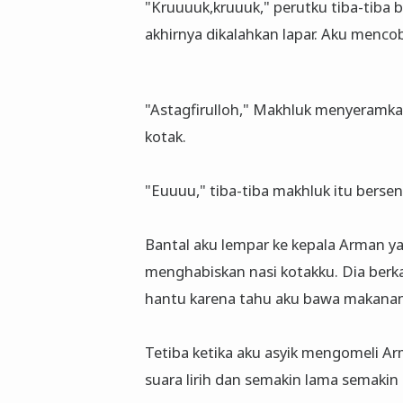
"Kruuuuk,kruuuk," perutku tiba-tiba 
akhirnya dikalahkan lapar. Aku menc
"Astagfirulloh," Makhluk menyeramka
kotak.
"Euuuu," tiba-tiba makhluk itu berse
Bantal aku lempar ke kepala Arman y
menghabiskan nasi kotakku. Dia berk
hantu karena tahu aku bawa makanan h
Tetiba ketika aku asyik mengomeli Arm
suara lirih dan semakin lama semakin