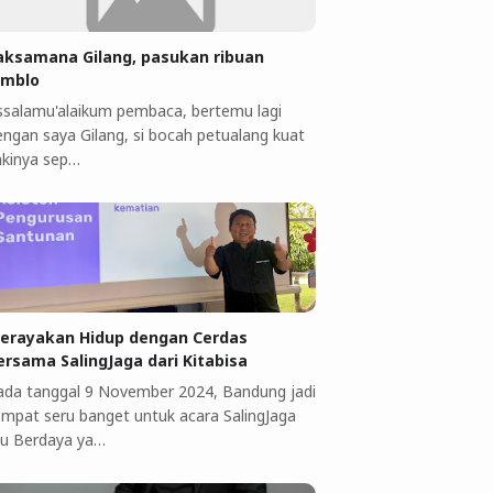
aksamana Gilang, pasukan ribuan
omblo
ssalamu'alaikum pembaca, bertemu lagi
engan saya Gilang, si bocah petualang kuat
akinya sep…
erayakan Hidup dengan Cerdas
ersama SalingJaga dari Kitabisa
ada tanggal 9 November 2024, Bandung jadi
empat seru banget untuk acara SalingJaga
bu Berdaya ya…