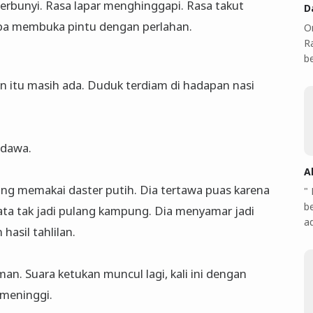
berbunyi. Rasa lapar menghinggapi. Rasa takut
D
oba membuka pintu dengan perlahan.
O
Ra
b
n itu masih ada. Duduk terdiam di hadapan nasi
ndawa.
A
ang memakai daster putih. Dia tertawa puas karena
"
b
ata tak jadi pulang kampung. Dia menyamar jadi
a
asil tahlilan.
an. Suara ketukan muncul lagi, kali ini dengan
 meninggi.