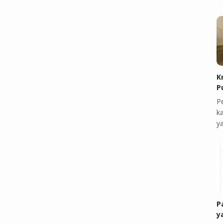
K
P
P
k
y
P
y