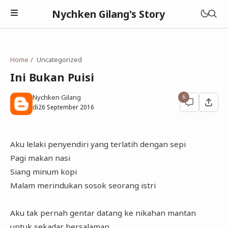
Nychken Gilang's Story
Home
Uncategorized
Ini Bukan Puisi
Nychken Gilang
6
Pendidikan
di
26 September 2016
Review
Aku lelaki penyendiri yang terlatih dengan sepi
Cerpen
Pagi makan nasi
Siang minum kopi
Malam merindukan sosok seorang istri
Aku tak pernah gentar datang ke nikahan mantan
untuk sekadar bersalaman