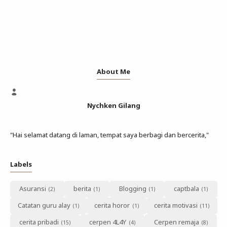
About Me
Nychken Gilang
"Hai selamat datang di laman, tempat saya berbagi dan bercerita,"
Labels
Asuransi
berita
Blogging
captbala
Catatan guru alay
cerita horor
cerita motivasi
cerita pribadi
cerpen 4L4Y
Cerpen remaja