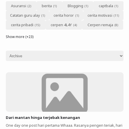
Asuransi
berita
Blogging
captbala
Catatan guru alay
cerita horor
cerita motivasi
cerita pribadi
cerpen 4L4Y
Cerpen remaja
Show more (+23)
Dari mantan hinga terjebak kenangan
One day one post hari pertama Whaaa. Rasanya pengen teriak, hari