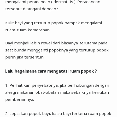
mengalami peradangan ( dermatitis ). Peradangan
tersebut ditangani dengan :
Kulit bayi yang tertutup popok nampak mengalami
ruam-ruam kemerahan.
Bayi menjadi lebih rewel dari biasanya. terutama pada
saat bunda mengganti popoknya yang tertutup popok
perih jika tersentuh.
Lalu bagaimana cara mengatasi ruam popok ?
1. Perhatikan penyebabnya, jika berhubungan dengan
alergi makanan obat-obatan maka sebaiknya hentikan
pemberiannya.
2. Lepaskan popok bayi, kalau bayi terkena ruam popok