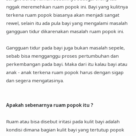
nggak meremehkan ruam popok ini. Bayi yang kulitnya
terkena ruam popok biasanya akan menjadi sangat
rewel, selain itu ada pula bayi yang mengalami masalah
gangguan tidur dikarenakan masalah ruam popok ini.
Gangguan tidur pada bayi juga bukan masalah sepele,
sebab bisa mengganggu proses pertumbuhan dan
perkembangan pada bayi. Maka dari itu kalau bayi atau
anak - anak terkena ruam popok harus dengan sigap
dan segera mengatasinya.
Apakah sebenarnya ruam popok itu ?
Ruam atau bisa disebut iritasi pada kulit bayi adalah
kondisi dimana bagian kulit bayi yang tertutup popok