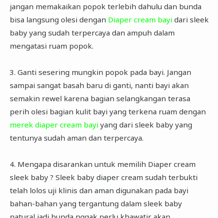
jangan memakaikan popok terlebih dahulu dan bunda
bisa langsung olesi dengan
Diaper cream bayi
dari sleek
baby yang sudah terpercaya dan ampuh dalam
mengatasi ruam popok.
3. Ganti sesering mungkin popok pada bayi. Jangan
sampai sangat basah baru di ganti, nanti bayi akan
semakin rewel karena bagian selangkangan terasa
perih olesi bagian kulit bayi yang terkena ruam dengan
merek diaper cream bayi
yang dari sleek baby yang
tentunya sudah aman dan terpercaya.
4. Mengapa disarankan untuk memilih Diaper cream
sleek baby ? Sleek baby diaper cream sudah terbukti
telah lolos uji klinis dan aman digunakan pada bayi
bahan-bahan yang tergantung dalam sleek baby
natural jadi bunda nggak perlu khawatir akan