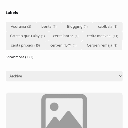
Labels
Asuransi
berita
Blogging
captbala
Catatan guru alay
cerita horor
cerita motivasi
cerita pribadi
cerpen 4L4Y
Cerpen remaja
Show more (+23)