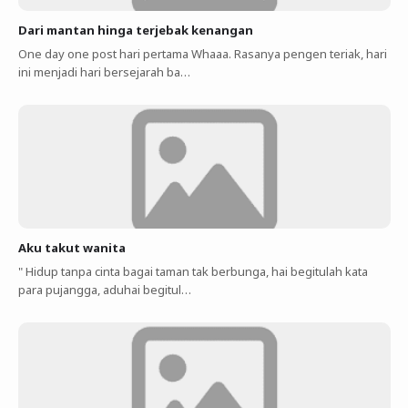
Dari mantan hinga terjebak kenangan
One day one post hari pertama Whaaa. Rasanya pengen teriak, hari
ini menjadi hari bersejarah ba…
Aku takut wanita
" Hidup tanpa cinta bagai taman tak berbunga, hai begitulah kata
para pujangga, aduhai begitul…