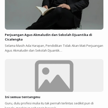
Perjuangan Agus Akmaludin dan Sekolah Djuantika di
Cicalengka
Selama Masih Ada Harapan, Pendidikan Tidak Akan Mati Perjuangan
Agus Akmaludin dan Sekolah Djuantik…
Ini semua tentangmu
Guru, dulu profesi mulia itu tak pernah terlintas sedikit pun di