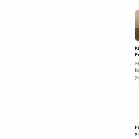
K
P
P
k
y
P
y