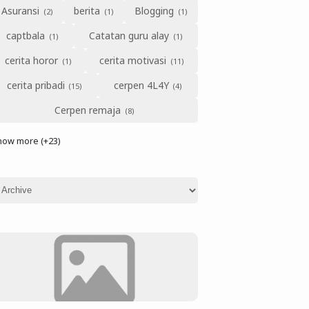
Asuransi
berita
Blogging
captbala
Catatan guru alay
cerita horor
cerita motivasi
cerita pribadi
cerpen 4L4Y
Cerpen remaja
how more (+23)