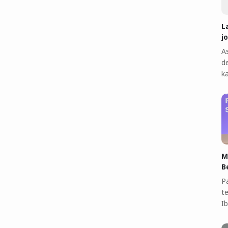
L
j
A
d
k
M
B
P
t
I