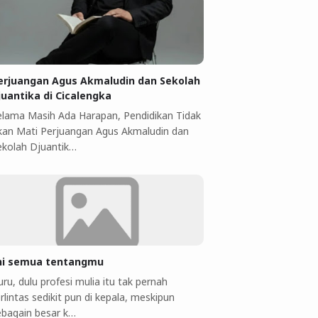
erjuangan Agus Akmaludin dan Sekolah
juantika di Cicalengka
elama Masih Ada Harapan, Pendidikan Tidak
kan Mati Perjuangan Agus Akmaludin dan
ekolah Djuantik…
ni semua tentangmu
ru, dulu profesi mulia itu tak pernah
rlintas sedikit pun di kepala, meskipun
ebagain besar k…