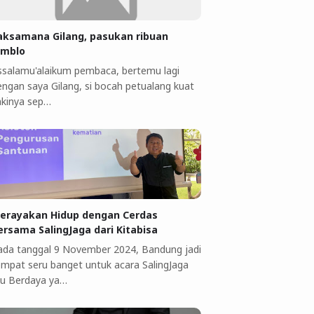
aksamana Gilang, pasukan ribuan
omblo
ssalamu'alaikum pembaca, bertemu lagi
engan saya Gilang, si bocah petualang kuat
akinya sep…
erayakan Hidup dengan Cerdas
ersama SalingJaga dari Kitabisa
ada tanggal 9 November 2024, Bandung jadi
empat seru banget untuk acara SalingJaga
bu Berdaya ya…