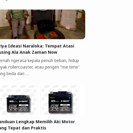
riya Ideasi Naraloka: Tempat Atasi
using Ala Anak Zaman Now
ernah ngerasa kepala penuh beban, hidup
ayak rollercoaster, atau pengen “me time”
ang beda dari …
anduan Lengkap Memilih Aki Motor
ang Tepat dan Praktis