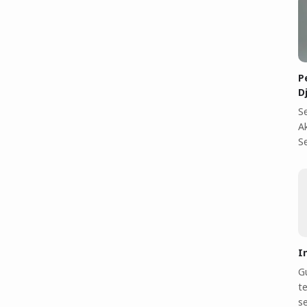
P
D
S
A
S
I
Gu
te
s