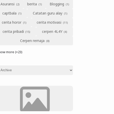
Asuransi
berita
Blogging
captbala
Catatan guru alay
cerita horor
cerita motivasi
cerita pribadi
cerpen 4L4Y
Cerpen remaja
how more (+23)