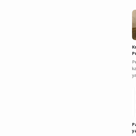
K
P
P
k
y
P
y