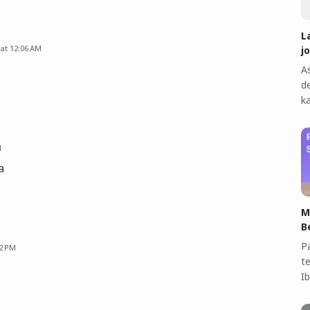
L
 at 12:06 AM
j
A
d
k
M
a
M
B
P
42 PM
t
I