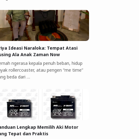
riya Ideasi Naraloka: Tempat Atasi
using Ala Anak Zaman Now
ernah ngerasa kepala penuh beban, hidup
ayak rollercoaster, atau pengen “me time”
ang beda dari …
anduan Lengkap Memilih Aki Motor
ang Tepat dan Praktis