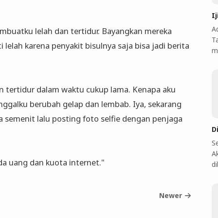
I
A
embuatku lelah dan tertidur. Bayangkan mereka
T
lelah karena penyakit bisulnya saja bisa jadi berita
m
n tertidur dalam waktu cukup lama. Kenapa aku
inggalku berubah gelap dan lembab. Iya, sekarang
ja semenit lalu posting foto selfie dengan penjaga
D
S
A
da uang dan kuota internet."
d
Newer