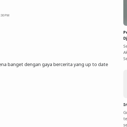
1:30 PM
P
D
S
A
S
a kena banget dengan gaya bercerita yang up to date
I
Gu
te
s