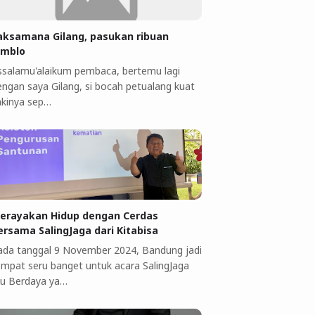
aksamana Gilang, pasukan ribuan
omblo
ssalamu'alaikum pembaca, bertemu lagi
engan saya Gilang, si bocah petualang kuat
akinya sep…
erayakan Hidup dengan Cerdas
ersama SalingJaga dari Kitabisa
ada tanggal 9 November 2024, Bandung jadi
empat seru banget untuk acara SalingJaga
bu Berdaya ya…