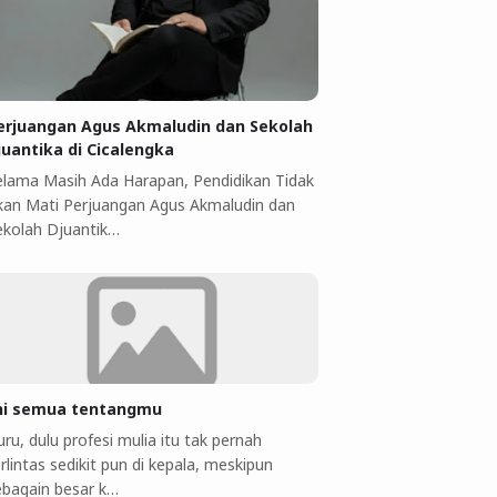
erjuangan Agus Akmaludin dan Sekolah
juantika di Cicalengka
elama Masih Ada Harapan, Pendidikan Tidak
kan Mati Perjuangan Agus Akmaludin dan
ekolah Djuantik…
ni semua tentangmu
ru, dulu profesi mulia itu tak pernah
rlintas sedikit pun di kepala, meskipun
ebagain besar k…