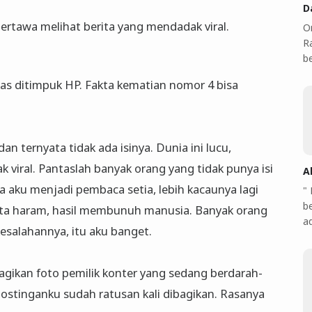
D
tertawa melihat berita yang mendadak viral.
O
Ra
b
s ditimpuk HP. Fakta kematian nomor 4 bisa
dan ternyata tidak ada isinya. Dunia ini lucu,
 viral. Pantaslah banyak orang yang tidak punya isi
A
a aku menjadi pembaca setia, lebih kacaunya lagi
"
b
ota haram, hasil membunuh manusia. Banyak orang
a
kesalahannya, itu aku banget.
agikan foto pemilik konter yang sedang berdarah-
stinganku sudah ratusan kali dibagikan. Rasanya