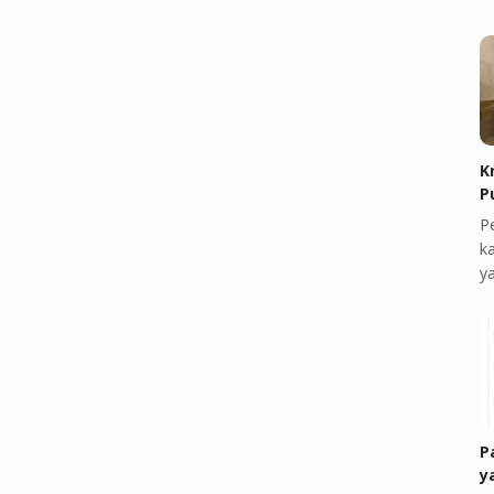
K
P
P
k
y
P
y