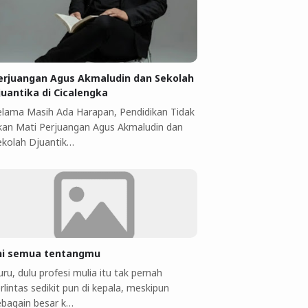
erjuangan Agus Akmaludin dan Sekolah
juantika di Cicalengka
elama Masih Ada Harapan, Pendidikan Tidak
kan Mati Perjuangan Agus Akmaludin dan
ekolah Djuantik…
ni semua tentangmu
ru, dulu profesi mulia itu tak pernah
rlintas sedikit pun di kepala, meskipun
ebagain besar k…