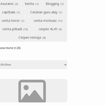
Asuransi
berita
Blogging
captbala
Catatan guru alay
cerita horor
cerita motivasi
cerita pribadi
cerpen 4L4Y
Cerpen remaja
how more (+23)