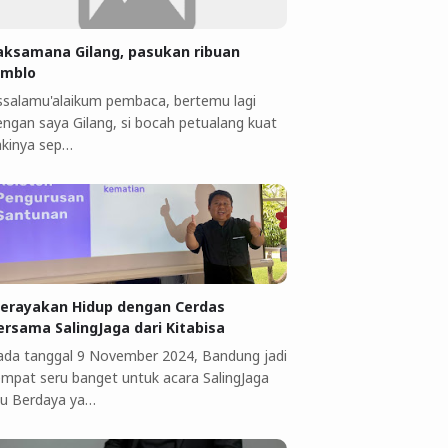
aksamana Gilang, pasukan ribuan
omblo
ssalamu'alaikum pembaca, bertemu lagi
engan saya Gilang, si bocah petualang kuat
akinya sep…
erayakan Hidup dengan Cerdas
ersama SalingJaga dari Kitabisa
ada tanggal 9 November 2024, Bandung jadi
empat seru banget untuk acara SalingJaga
bu Berdaya ya…