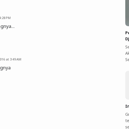
4:28 PM
gnya...
P
D
S
A
S
16 at 3:49 AM
ngnya
I
Gu
te
s