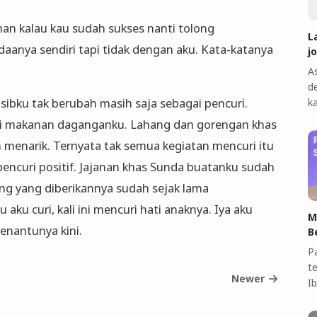
aman kalau kau sudah sukses nanti tolong
L
aanya sendiri tapi tidak dengan aku. Kata-katanya
j
A
d
sibku tak berubah masih saja sebagai pencuri.
k
li makanan daganganku. Lahang dan gorengan khas
menarik. Ternyata tak semua kegiatan mencuri itu
pencuri positif. Jajanan khas Sunda buatanku sudah
 uang yang diberikannya sudah sejak lama
 aku curi, kali ini mencuri hati anaknya. Iya aku
M
enantunya kini.
B
P
t
Newer
I