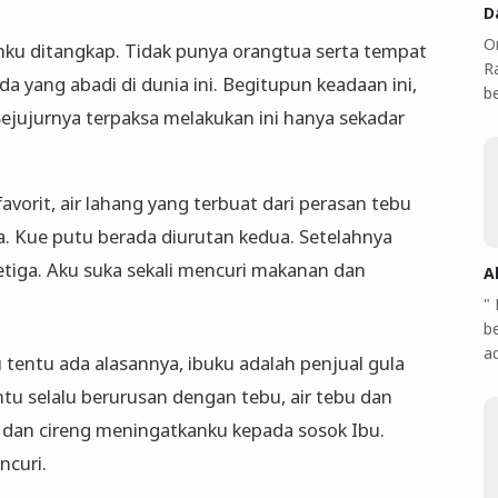
D
O
yahku ditangkap. Tidak punya orangtua serta tempat
Ra
a yang abadi di dunia ini. Begitupun keadaan ini,
b
Sejujurnya terpaksa melakukan ini hanya sekadar
avorit, air lahang yang terbuat dari perasan tebu
a. Kue putu berada diurutan kedua. Setelahnya
etiga. Aku suka sekali mencuri makanan dan
A
"
b
a
tentu ada alasannya, ibuku adalah penjual gula
tu selalu berurusan dengan tebu, air tebu dan
 dan cireng meningatkanku kepada sosok Ibu.
ncuri.