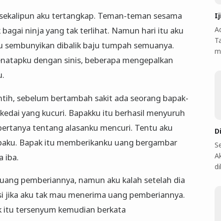
m sekalipun aku tertangkap. Teman-teman sesama
I
A
 bagai ninja yang tak terlihat. Namun hari itu aku
T
ku sembunyikan dibalik baju tumpah semuanya.
m
enatapku dengan sinis, beberapa mengepalkan
u.
ntih, sebelum bertambah sakit ada seorang bapak-
kedai yang kucuri. Bapakku itu berhasil menyuruh
bertanya tentang alasanku mencuri. Tentu aku
D
mpaku. Bapak itu memberikanku uang bergambar
S
A
 iba.
d
uang pemberiannya, namun aku kalah setelah dia
i jika aku tak mau menerima uang pemberiannya.
 itu tersenyum kemudian berkata