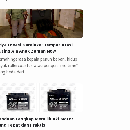
riya Ideasi Naraloka: Tempat Atasi
using Ala Anak Zaman Now
ernah ngerasa kepala penuh beban, hidup
ayak rollercoaster, atau pengen “me time”
ang beda dari …
anduan Lengkap Memilih Aki Motor
ang Tepat dan Praktis