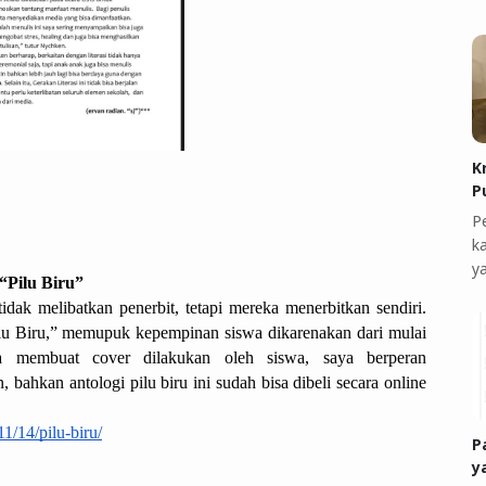
K
P
P
k
y
“Pilu Biru”
ak melibatkan penerbit, tetapi mereka menerbitkan sendiri. 
lu Biru,” memupuk kepempinan siswa dikarenakan dari mulai 
ga membuat cover dilakukan oleh siswa, saya berperan 
 bahkan antologi pilu biru ini sudah bisa dibeli secara online 
1/14/pilu-biru/
P
y