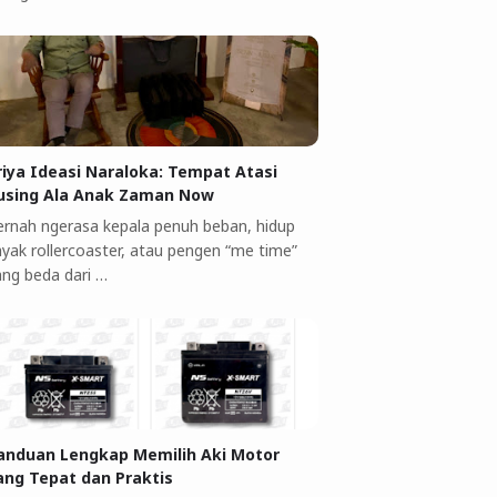
riya Ideasi Naraloka: Tempat Atasi
using Ala Anak Zaman Now
ernah ngerasa kepala penuh beban, hidup
ayak rollercoaster, atau pengen “me time”
ang beda dari …
anduan Lengkap Memilih Aki Motor
ang Tepat dan Praktis