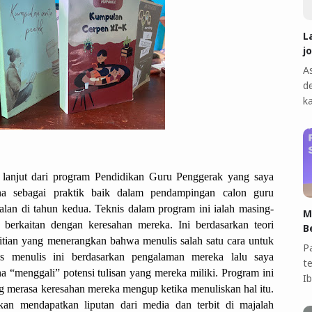
L
j
A
d
k
 lanjut dari program Pendidikan Guru Penggerak yang saya 
ana sebagai praktik baik dalam pendampingan calon guru 
alan di tahun kedua. Teknis dalam program ini ialah masing-
M
berkaitan dengan keresahan mereka. Ini berdasarkan teori 
B
litian yang menerangkan bahwa menulis salah satu cara untuk 
P
s menulis ini berdasarkan pengalaman mereka lalu saya 
t
 “menggali” potensi tulisan yang mereka miliki. Program ini 
I
g merasa keresahan mereka mengup ketika menuliskan hal itu. 
an mendapatkan liputan dari media dan terbit di majalah 