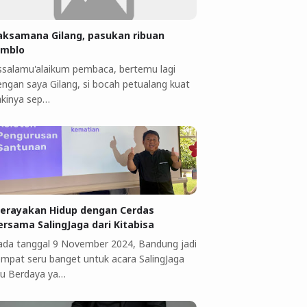
aksamana Gilang, pasukan ribuan
omblo
ssalamu'alaikum pembaca, bertemu lagi
engan saya Gilang, si bocah petualang kuat
akinya sep…
erayakan Hidup dengan Cerdas
ersama SalingJaga dari Kitabisa
ada tanggal 9 November 2024, Bandung jadi
empat seru banget untuk acara SalingJaga
bu Berdaya ya…