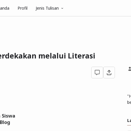
randa
Profil
Jenis Tulisan
dekakan melalui Literasi
"
be
Siswa
L
Blog