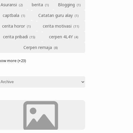
Asuransi
berita
Blogging
captbala
Catatan guru alay
cerita horor
cerita motivasi
cerita pribadi
cerpen 4L4Y
Cerpen remaja
how more (+23)