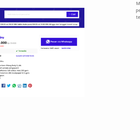
M
p
t