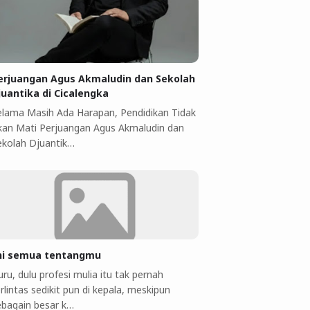
erjuangan Agus Akmaludin dan Sekolah
juantika di Cicalengka
elama Masih Ada Harapan, Pendidikan Tidak
kan Mati Perjuangan Agus Akmaludin dan
ekolah Djuantik…
ni semua tentangmu
ru, dulu profesi mulia itu tak pernah
rlintas sedikit pun di kepala, meskipun
ebagain besar k…