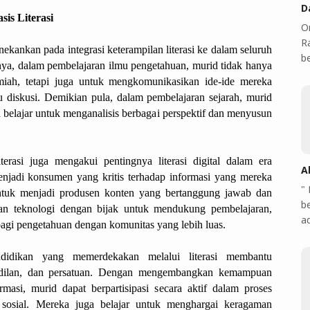
D
is Literasi
O
Ra
ekankan pada integrasi keterampilan literasi ke dalam seluruh 
b
nya, dalam pembelajaran ilmu pengetahuan, murid tidak hanya 
iah, tetapi juga untuk mengkomunikasikan ide-ide mereka 
tau diskusi. Demikian pula, dalam pembelajaran sejarah, murid 
a belajar untuk menganalisis berbagai perspektif dan menyusun 
rasi juga mengakui pentingnya literasi digital dalam era 
A
enjadi konsumen yang kritis terhadap informasi yang mereka 
"
 untuk menjadi produsen konten yang bertanggung jawab dan 
b
an teknologi dengan bijak untuk mendukung pembelajaran, 
a
bagi pengetahuan dengan komunitas yang lebih luas.
endidikan yang memerdekakan melalui literasi membantu 
eadilan, dan persatuan. Dengan mengembangkan kemampuan 
rmasi, murid dapat berpartisipasi secara aktif dalam proses 
sosial. Mereka juga belajar untuk menghargai keragaman 