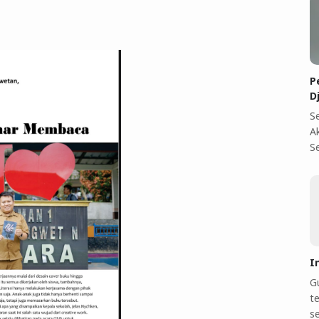
P
D
S
A
S
I
Gu
te
s