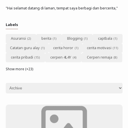
"Hai selamat datang di laman, tempat saya berbagi dan bercerita,"
Labels
Asuransi
berita
Blogging
captbala
Catatan guru alay
cerita horor
cerita motivasi
cerita pribadi
cerpen 4L4Y
Cerpen remaja
Show more (+23)