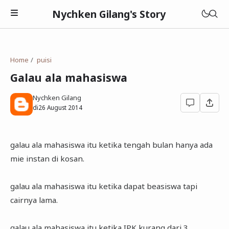
Nychken Gilang's Story
Home
puisi
Galau ala mahasiswa
Nychken Gilang
Pendidikan
di
26 August 2014
Review
galau ala mahasiswa itu ketika tengah bulan hanya ada
Cerpen
mie instan di kosan.
galau ala mahasiswa itu ketika dapat beasiswa tapi
cairnya lama.
galau ala mahasiswa itu ketika IPK kurang dari 3.