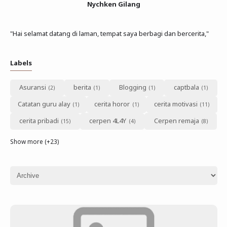
Nychken Gilang
"Hai selamat datang di laman, tempat saya berbagi dan bercerita,"
Labels
Asuransi
berita
Blogging
captbala
Catatan guru alay
cerita horor
cerita motivasi
cerita pribadi
cerpen 4L4Y
Cerpen remaja
Show more (+23)