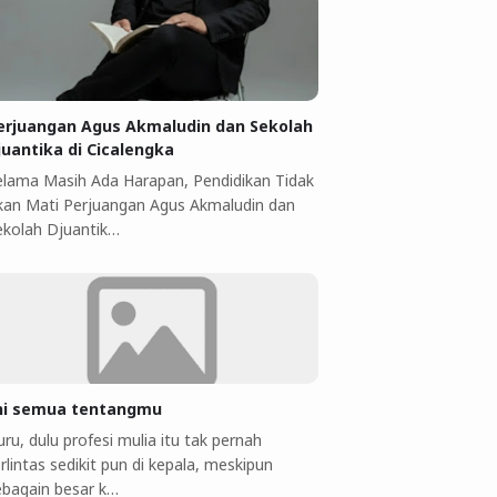
erjuangan Agus Akmaludin dan Sekolah
juantika di Cicalengka
elama Masih Ada Harapan, Pendidikan Tidak
kan Mati Perjuangan Agus Akmaludin dan
ekolah Djuantik…
ni semua tentangmu
ru, dulu profesi mulia itu tak pernah
rlintas sedikit pun di kepala, meskipun
ebagain besar k…