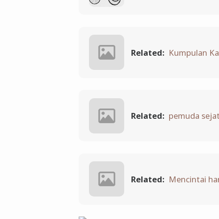
Related:
Kumpulan Kat
Related:
pemuda sejat
Related:
Mencintai h