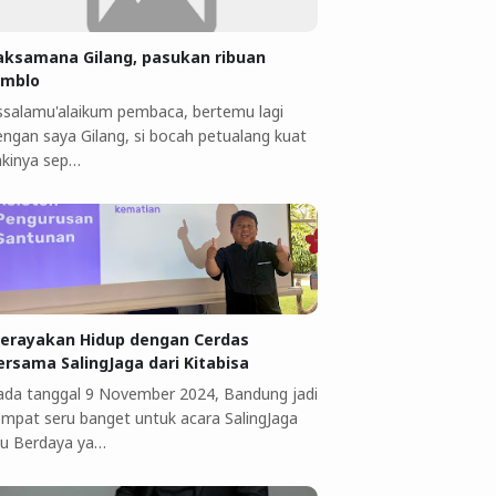
aksamana Gilang, pasukan ribuan
omblo
ssalamu'alaikum pembaca, bertemu lagi
engan saya Gilang, si bocah petualang kuat
akinya sep…
erayakan Hidup dengan Cerdas
ersama SalingJaga dari Kitabisa
ada tanggal 9 November 2024, Bandung jadi
empat seru banget untuk acara SalingJaga
bu Berdaya ya…