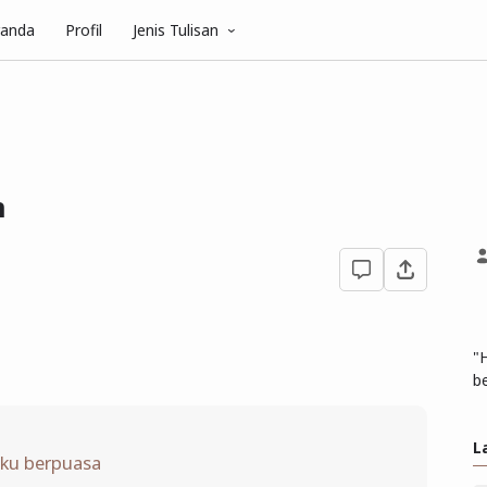
randa
Profil
Jenis Tulisan
n
"
be
L
aku berpuasa