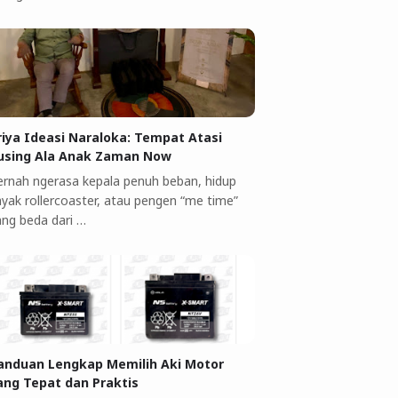
riya Ideasi Naraloka: Tempat Atasi
using Ala Anak Zaman Now
ernah ngerasa kepala penuh beban, hidup
ayak rollercoaster, atau pengen “me time”
ang beda dari …
anduan Lengkap Memilih Aki Motor
ang Tepat dan Praktis