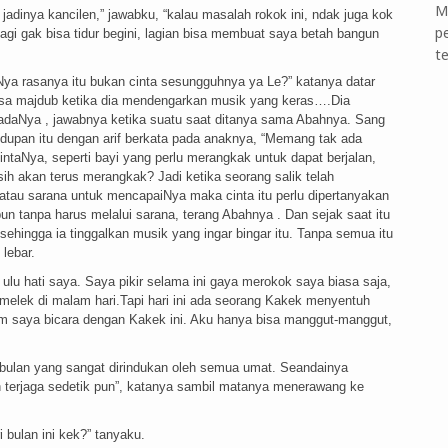
M
 jadinya kancilen,” jawabku, “kalau masalah rokok ini, ndak juga kok
p
agi gak bisa tidur begini, lagian bisa membuat saya betah bangun
t
Nya rasanya itu bukan cinta sesungguhnya ya Le?” katanya datar
bisa majdub ketika dia mendengarkan musik yang keras….Dia
adaNya , jawabnya ketika suatu saat ditanya sama Abahnya. Sang
upan itu dengan arif berkata pada anaknya, “Memang tak ada
taNya, seperti bayi yang perlu merangkak untuk dapat berjalan,
ih akan terus merangkak? Jadi ketika seorang salik telah
t atau sarana untuk mencapaiNya maka cinta itu perlu dipertanyakan
 tanpa harus melalui sarana, terang Abahnya . Dan sejak saat itu
ehingga ia tinggalkan musik yang ingar bingar itu. Tanpa semua itu
lebar.
lu hati saya. Saya pikir selama ini gaya merokok saya biasa saja,
elek di malam hari.Tapi hari ini ada seorang Kakek menyentuh
am saya bicara dengan Kakek ini. Aku hanya bisa manggut-manggut,
bulan yang sangat dirindukan oleh semua umat. Seandainya
n terjaga sedetik pun”, katanya sambil matanya menerawang ke
 bulan ini kek?” tanyaku.