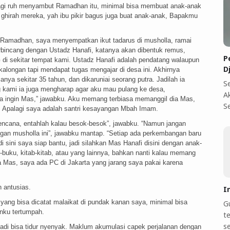
lagi ruh menyambut Ramadhan itu, minimal bisa membuat anak-anak
ghirah mereka, yah ibu pikir bagus juga buat anak-anak, Bapakmu
an Ramadhan, saya menyempatkan ikut tadarus di musholla, ramai
erbincang dengan Ustadz Hanafi, katanya akan dibentuk remus,
P
di sekitar tempat kami. Ustadz Hanafi adalah pendatang walaupun
D
kalongan tapi mendapat tugas mengajar di desa ini. Akhirnya
ya sekitar 35 tahun, dan dikaruniai seorang putra. Jadilah ia
S
g kami ia juga mengharap agar aku mau pulang ke desa,
A
a ingin Mas,” jawabku. Aku memang terbiasa memanggil dia Mas,
S
 Apalagi saya adalah santri kesayangan Mbah Imam.
ncana, entahlah kalau besok-besok”, jawabku. “Namun jangan
ngan musholla ini”, jawabku mantap. “Setiap ada perkembangan baru
sini saya siap bantu, jadi silahkan Mas Hanafi disini dengan anak-
-buku, kitab-kitab, atau yang lainnya, bahkan nanti kalau memang
a Mas, saya ada PC di Jakarta yang jarang saya pakai karena
h antusias.
I
ang bisa dicatat malaikat di pundak kanan saya, minimal bisa
Gu
anku tertumpah.
te
s
g tadi bisa tidur nyenyak. Maklum akumulasi capek perjalanan dengan