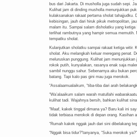
bus dari Jakarta. Di musholla juga sudah sepi. 
Kulihat jam di dinding musholla menunjukkan puku
kulaksanakan rakaat pertama sholat tahajjudku. D
kebisingan, jauh dari hiruk pikuk metropolitan, 
malam itu. Sampai salam disholatku yang ketiga b
terlihat rambutnya yang hampir semua memutih. 
tempatku sholat.
Kulanjutkan sholatku sampai rakaat ketiga witir. 
sholat. Aku melangkah keluar meregang penat. D
meluruskan punggung. Kulihat jam menunjukkan 
rokok putih, kunyalakan, rasanya enak saja mal
sambil nunggu sahur. Sebenarnya aku bukan peroko
batang. Tapi kalo pas gini mau juga merokok.
“Assalaamualaikum, “tiba-tiba dari arah belakan
“Wa’alaaikum salam warah matullahi wabarakaatu
kulihat tadi. Wajahnya bersih, bahkan kulihat sin
“Maaf, kakek tinggal dimana ya? Baru kali ini sa
tidak terbiasa merokok di depan orang. Kasihan
“Rumah kakek nggak jauh dari sini dibelakang teg
“Nggak bisa tidur?”tanyanya, “Suka merokok ya