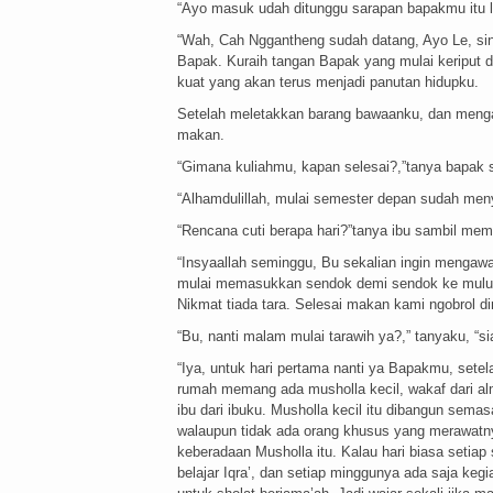
“Ayo masuk udah ditunggu sarapan bapakmu itu l
“Wah, Cah Nggantheng sudah datang, Ayo Le, sini
Bapak. Kuraih tangan Bapak yang mulai keriput
kuat yang akan terus menjadi panutan hidupku.
Setelah meletakkan barang bawaanku, dan menga
makan.
“Gimana kuliahmu, kapan selesai?,”tanya bapak 
“Alhamdulillah, mulai semester depan sudah meny
“Rencana cuti berapa hari?”tanya ibu sambil m
“Insyaallah seminggu, Bu sekalian ingin mengaw
mulai memasukkan sendok demi sendok ke mulut
Nikmat tiada tara. Selesai makan kami ngobrol d
“Bu, nanti malam mulai tarawih ya?,” tanyaku, “
“Iya, untuk hari pertama nanti ya Bapakmu, setel
rumah memang ada musholla kecil, wakaf dari a
ibu dari ibuku. Musholla kecil itu dibangun sem
walaupun tidak ada orang khusus yang merawatny
keberadaan Musholla itu. Kalau hari biasa setiap
belajar Iqra’, dan setiap minggunya ada saja kegi