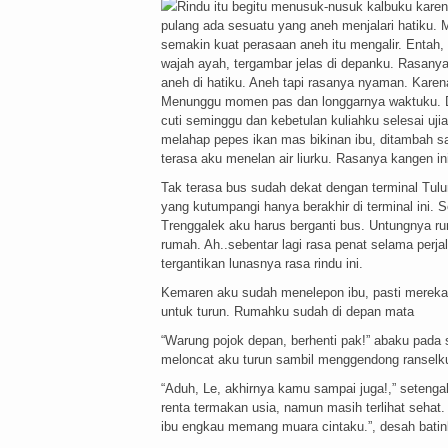
Rindu itu begitu menusuk-nusuk kalbuku karen
pulang ada sesuatu yang aneh menjalari hatiku. M
semakin kuat perasaan aneh itu mengalir. Entah,
wajah ayah, tergambar jelas di depanku. Rasany
aneh di hatiku. Aneh tapi rasanya nyaman. Kare
Menunggu momen pas dan longgarnya waktuku. D
cuti seminggu dan kebetulan kuliahku selesai uj
melahap pepes ikan mas bikinan ibu, ditambah s
terasa aku menelan air liurku. Rasanya kangen 
Tak terasa bus sudah dekat dengan terminal Tulu
yang kutumpangi hanya berakhir di terminal ini
Trenggalek aku harus berganti bus. Untungnya rum
rumah. Ah..sebentar lagi rasa penat selama perj
tergantikan lunasnya rasa rindu ini.
Kemaren aku sudah menelepon ibu, pasti mereka
untuk turun. Rumahku sudah di depan mata
“Warung pojok depan, berhenti pak!” abaku pada 
meloncat aku turun sambil menggendong ranselku d
“Aduh, Le, akhirnya kamu sampai juga!,” seteng
renta termakan usia, namun masih terlihat sehat
ibu engkau memang muara cintaku.”, desah batinku.