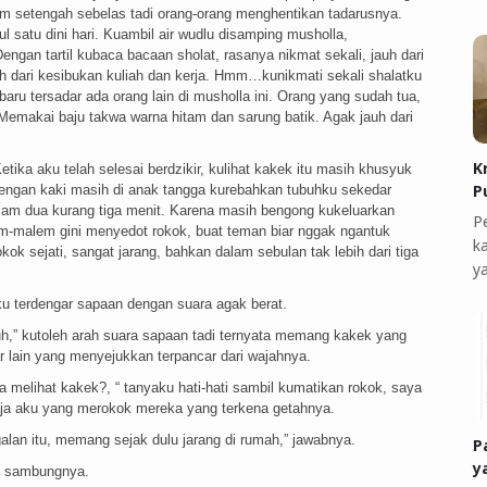
Jam setengah sebelas tadi orang-orang menghentikan tadarusnya.
l satu dini hari. Kuambil air wudlu disamping musholla,
engan tartil kubaca bacaan sholat, rasanya nikmat sekali, jauh dari
jauh dari kesibukan kuliah dan kerja. Hmm…kunikmati sekali shalatku
aru tersadar ada orang lain di musholla ini. Orang yang sudah tua,
Memakai baju takwa warna hitam dan sarung batik. Agak jauh dari
K
Ketika aku telah selesai berdzikir, kulihat kakek itu masih khusyuk
P
engan kaki masih di anak tangga kurebahkan tubuhku sekedar
jam dua kurang tiga menit. Karena masih bengong kukeluarkan
P
em-malem gini menyedot rokok, buat teman biar nggak ngantuk
k
k sejati, sangat jarang, bahkan dalam sebulan tak lebih dari tiga
y
gku terdengar sapaan dengan suara agak berat.
h,” kutoleh arah suara sapaan tadi ternyata memang kakek yang
ar lain yang menyejukkan terpancar dari wajahnya.
ya melihat kakek?, “ tanyaku hati-hati sambil kumatikan rokok, saya
 aja aku yang merokok mereka yang terkena getahnya.
alan itu, memang sejak dulu jarang di rumah,” jawabnya.
P
y
?” sambungnya.