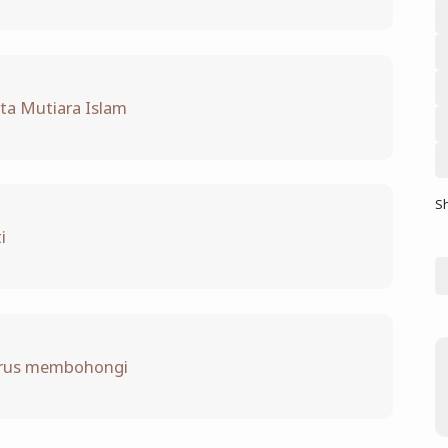
a Mutiara Islam
S
i
arus membohongi