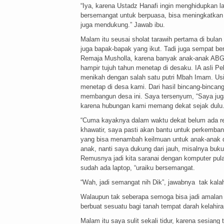
“Iya, karena Ustadz Hanafi ingin menghidupkan 
bersemangat untuk berpuasa, bisa meningkatkan 
juga mendukung.” Jawab ibu.
Malam itu seusai sholat tarawih pertama di bul
juga bapak-bapak yang ikut. Tadi juga sempat b
Remaja Musholla, karena banyak anak-anak ABG 
hampir tujuh tahun menetap di desaku. IA asli Pe
menikah dengan salah satu putri Mbah Imam. Usian
menetap di desa kami. Dari hasil bincang-bincan
membangun desa ini. Saya tersenyum, “Saya jug
karena hubungan kami memang dekat sejak dulu.
“Cuma kayaknya dalam waktu dekat belum ada re
khawatir, saya pasti akan bantu untuk perkemba
yang bisa menambah keilmuan untuk anak-anak di 
anak, nanti saya dukung dari jauh, misalnya buku
Remusnya jadi kita saranai dengan komputer pul
sudah ada laptop, “uraiku bersemangat.
“Wah, jadi semangat nih Dik”, jawabnya tak kala
Walaupun tak seberapa semoga bisa jadi amalan y
berbuat sesuatu bagi tanah tempat darah kelahir
Malam itu saya sulit sekali tidur, karena sesian