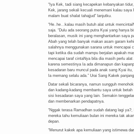
“Iya Kek, tadi siang kecapekan kebanyakan tidur,
Kek, jarang sekali kecuali menemani kalau saya l
malam buat shalat tahajjud” lanjutku.
“He..he…kalau masih butuh alat untuk mencintai
saja. “Dulu ada seorang putra Kyai yang hanya 
beralasan, musik ini yang menghantarkan saya p
Abah yang telah banyak makan asam garam kehid
salahnya menggunakan sarana untuk mencapai cin
tapi ketika dia sudah mampu berjalan apakah mas
mencapai taraf cintaNya bila dia masih perlu ala
karena semestinya Ia ada dimanapun dan kapanpun
kesadaran baru muncul pada anak sang Kyai itu, s
Ia memang selalu ada.” Urai Sang Kakek panjang 
Datar sekali bicaranya, namun sungguh menohok u
dan kadang-kadang membantu saya untuk betah m
sisi kesadaran saya yang lain. Semakin tenggel
dan membenarkan pendapatnya.
“Nggak terasa Ramadhan sudah datang lagi ya?, 
mereka tahu kemuliaan bulan ini mereka tak aka
depan.
“Menurut kakek apa kemuliaan yang istimewa dari