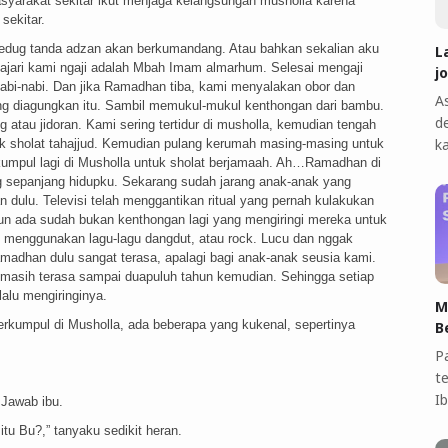
masyarakat sekitar ikut menjaga kelangsungan musholla karena
sekitar.
edug tanda adzan akan berkumandang. Atau bahkan sekalian aku
L
ari kami ngaji adalah Mbah Imam almarhum. Selesai mengaji
j
g Nabi-nabi. Dan jika Ramadhan tiba, kami menyalakan obor dan
A
ang diagungkan itu. Sambil memukul-mukul kenthongan dari bambu.
d
atau jidoran. Kami sering tertidur di musholla, kemudian tengah
k
 sholat tahajjud. Kemudian pulang kerumah masing-masing untuk
mpul lagi di Musholla untuk sholat berjamaah. Ah…Ramadhan di
 sepanjang hidupku. Sekarang sudah jarang anak-anak yang
n dulu. Televisi telah menggantikan ritual yang pernah kulakukan
 ada sudah bukan kenthongan lagi yang mengiringi mereka untuk
 menggunakan lagu-lagu dangdut, atau rock. Lucu dan nggak
han dulu sangat terasa, apalagi bagi anak-anak seusia kami.
 masih terasa sampai duapuluh tahun kemudian. Sehingga setiap
lu mengiringinya.
M
erkumpul di Musholla, ada beberapa yang kukenal, sepertinya
B
P
t
I
 Jawab ibu.
tu Bu?,” tanyaku sedikit heran.