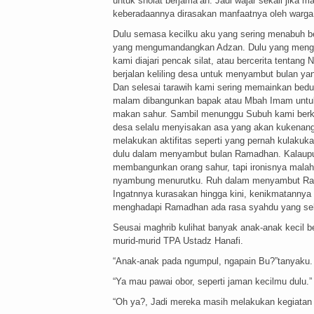
untuk sholat berjama’ah. Jadi wajar sekali jika 
keberadaannya dirasakan manfaatnya oleh warga 
Dulu semasa kecilku aku yang sering menabuh b
yang mengumandangkan Adzan. Dulu yang mengaj
kami diajari pencak silat, atau bercerita tentan
berjalan keliling desa untuk menyambut bulan y
Dan selesai tarawih kami sering memainkan bedug 
malam dibangunkan bapak atau Mbah Imam untuk
makan sahur. Sambil menunggu Subuh kami berku
desa selalu menyisakan asa yang akan kukenang
melakukan aktifitas seperti yang pernah kulakuka
dulu dalam menyambut bulan Ramadhan. Kalaupun
membangunkan orang sahur, tapi ironisnya malah
nyambung menurutku. Ruh dalam menyambut Ramad
Ingatnnya kurasakan hingga kini, kenikmatannya
menghadapi Ramadhan ada rasa syahdu yang sela
Seusai maghrib kulihat banyak anak-anak kecil b
murid-murid TPA Ustadz Hanafi.
“Anak-anak pada ngumpul, ngapain Bu?”tanyaku.
“Ya mau pawai obor, seperti jaman kecilmu dulu.”
“Oh ya?, Jadi mereka masih melakukan kegiatan i