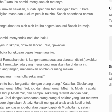
ho!” kata ibu sambil mengusap air matanya.
I
 makan sekalian, sudah laper dari tadi nungguin kamu.” kata
 digilas masa dan kucium penuh takzim. Sosok sederhana namun
A
T
m
ngsurkan tas oleh-oleh ke ibu segera kususul Bapak ke meja
sambil menyendok nasi dari bakul.
usun skripsi, do’akan lancar, Pak!, “jawabku.
embuka bungkusan pepes kegemaranku.
ali Ramadhan disini, kangen sama suasana darusan disini.”jawabku
. Hmm…tak ada yang menandingi masakan ibu di dunia ini.
D
iruang tengah, meneruskan obrolan di ruang makan.
S
siapa imam musholla sekarang?”
A
ah itu baru bergantian dengan orang-orang.” Kata ibu. Dibelakang
d
lmarhumah Mbah Yut, ibu dari almarhumah Mbah Ti. Mbah Ti adalah
asa hidup Mbah Yut, dan sampai sekarang terawat dengan baik,
a. Jadi dengan kesadaran orang-orang di sekitar yang ikut merawat
 sore digunakan Ustadz Hanafi mengajari anak-anak kecil untuk
atan pengajian ibu-ibu atau bapak-bapak di Musholla ini, selain