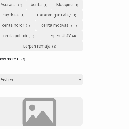
Asuransi
berita
Blogging
captbala
Catatan guru alay
cerita horor
cerita motivasi
cerita pribadi
cerpen 4L4Y
Cerpen remaja
how more (+23)