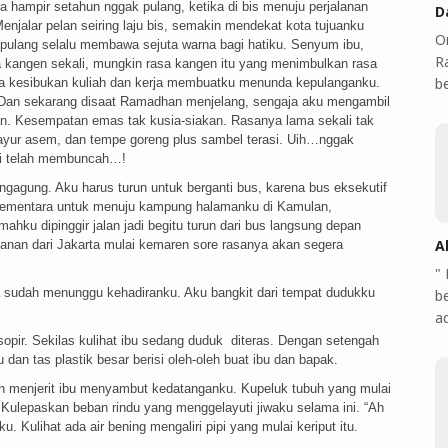
a hampir setahun nggak pulang, ketika di bis menuju perjalanan
D
enjalar pelan seiring laju bis, semakin mendekat kota tujuanku
O
 pulang selalu membawa sejuta warna bagi hatiku. Senyum ibu,
Ra
a kangen sekali, mungkin rasa kangen itu yang menimbulkan rasa
b
na kesibukan kuliah dan kerja membuatku menunda kepulanganku.
an sekarang disaat Ramadhan menjelang, sengaja aku mengambil
ian. Kesempatan emas tak kusia-siakan. Rasanya lama sekali tak
ayur asem, dan tempe goreng plus sambel terasi. Uih…nggak
ini telah membuncah…!
ngagung. Aku harus turun untuk berganti bus, karena bus eksekutif
. Sementara untuk menuju kampung halamanku di Kamulan,
ahku dipinggir jalan jadi begitu turun dari bus langsung depan
A
alanan dari Jakarta mulai kemaren sore rasanya akan segera
"
 sudah menunggu kehadiranku. Aku bangkit dari tempat dudukku
b
a
sopir. Sekilas kulihat ibu sedang duduk diteras. Dengan setengah
an tas plastik besar berisi oleh-oleh buat ibu dan bapak.
ah menjerit ibu menyambut kedatanganku. Kupeluk tubuh yang mulai
. Kulepaskan beban rindu yang menggelayuti jiwaku selama ini. “Ah
 Kulihat ada air bening mengaliri pipi yang mulai keriput itu.