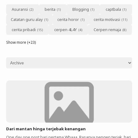
Asuransi
berita
Blogging
captbala
Catatan guru alay
cerita horor
cerita motivasi
cerita pribadi
cerpen 4L4Y
Cerpen remaja
Show more (+23)
Dari mantan hinga terjebak kenangan
One day one post hari pertama Whaaa. Rasanya pengen teriak, hari