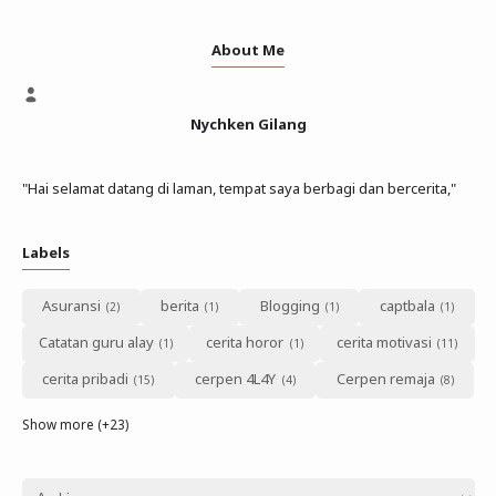
About Me
Nychken Gilang
"Hai selamat datang di laman, tempat saya berbagi dan bercerita,"
Labels
Asuransi
berita
Blogging
captbala
Catatan guru alay
cerita horor
cerita motivasi
cerita pribadi
cerpen 4L4Y
Cerpen remaja
Show more (+23)