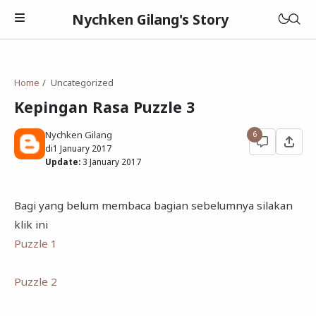
Nychken Gilang's Story
Home
Uncategorized
Kepingan Rasa Puzzle 3
Nychken Gilang
6
Pendidikan
di
1 January 2017
Update:
3 January 2017
Review
Cerpen
Bagi yang belum membaca bagian sebelumnya silakan
klik ini
Puzzle 1
Puzzle 2