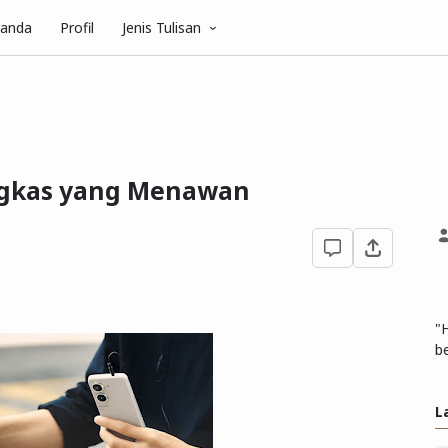
randa
Profil
Jenis Tulisan
ingkas yang Menawan
"
be
L