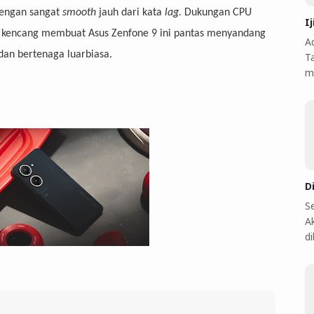
dengan sangat
smooth
jauh dari kata
lag.
Dukungan CPU
I
 kencang membuat Asus Zenfone 9 ini pantas menyandang
A
 dan bertenaga luarbiasa.
T
m
D
S
A
d