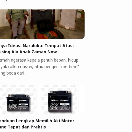
riya Ideasi Naraloka: Tempat Atasi
using Ala Anak Zaman Now
ernah ngerasa kepala penuh beban, hidup
ayak rollercoaster, atau pengen “me time”
ang beda dari …
anduan Lengkap Memilih Aki Motor
ang Tepat dan Praktis