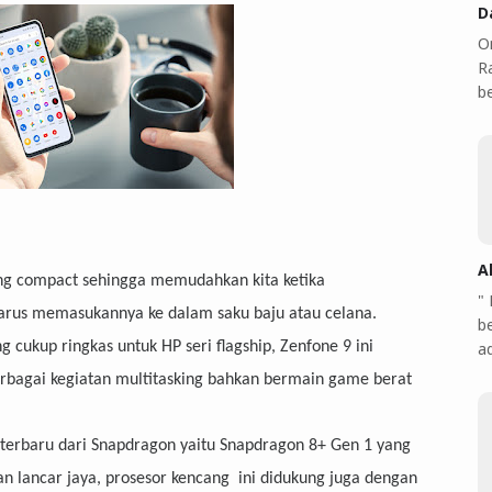
D
O
Ra
b
A
ang compact sehingga memudahkan kita ketika
"
arus memasukannya ke dalam saku baju atau celana.
b
g cukup ringkas untuk HP seri flagship, Zenfone 9 ini
a
erbagai kegiatan multitasking bahkan bermain game berat
et terbaru dari Snapdragon yaitu Snapdragon 8+ Gen 1 yang
lancar jaya, prosesor kencang ini didukung juga dengan