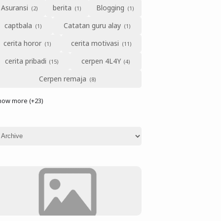
Asuransi
berita
Blogging
captbala
Catatan guru alay
cerita horor
cerita motivasi
cerita pribadi
cerpen 4L4Y
Cerpen remaja
how more (+23)