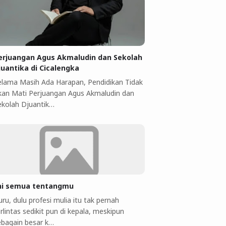
erjuangan Agus Akmaludin dan Sekolah
juantika di Cicalengka
elama Masih Ada Harapan, Pendidikan Tidak
kan Mati Perjuangan Agus Akmaludin dan
ekolah Djuantik…
ni semua tentangmu
ru, dulu profesi mulia itu tak pernah
rlintas sedikit pun di kepala, meskipun
ebagain besar k…