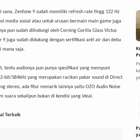
i sana, Zenfone 9 sudah memiliki refresh rate tingg 122 Hz
ool
media sosial atau untuk urusan bermain main game juga
nya pun sudah dilindungi oleh Corning Gorilla Glass Victus
9 juga sudah didukung dengan sertifikasi anti air dan debu
K
i mana saja.
P
P
et, tentu audionya pun punya spesifikasi yang mempuni
k
y
 32-bit/384kHz yang merupakan racikan pakar sound di Direct
ng stereo, ada fitur menarik lainnya yaitu OZO Audio Noise
uara sekalipun bukan di kondisi yang ideal.
l Terbaik
P
y