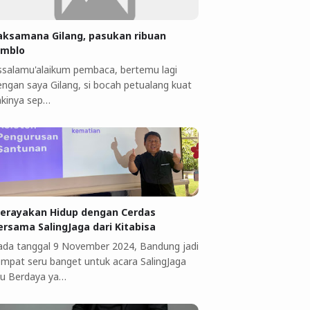
aksamana Gilang, pasukan ribuan
omblo
ssalamu'alaikum pembaca, bertemu lagi
engan saya Gilang, si bocah petualang kuat
akinya sep…
erayakan Hidup dengan Cerdas
ersama SalingJaga dari Kitabisa
ada tanggal 9 November 2024, Bandung jadi
empat seru banget untuk acara SalingJaga
bu Berdaya ya…