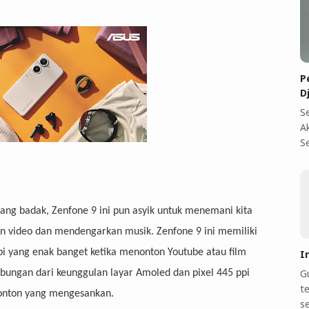
P
D
S
A
S
ang badak, Zenfone 9 ini pun asyik untuk menemani kita
n video dan mendengarkan musik. Zenfone 9 ini memiliki
pi yang enak banget ketika menonton Youtube atau film
I
Gu
abungan dari keunggulan layar Amoled dan pixel 445 ppi
te
onton yang mengesankan.
s