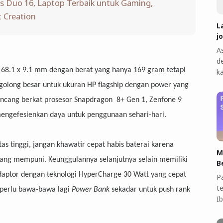
 Duo 16, Laptop Terbaik untuk Gaming,
 Creation
L
j
A
d
x 68.1 x 9.1 mm dengan berat yang hanya 169 gram tetapi
k
golong besar untuk ukuran HP flagship dengan power yang
ncang berkat prosesor Snapdragon 8+ Gen 1, Zenfone 9
engefesienkan daya untuk penggunaan sehari-hari.
as tinggi, jangan khawatir cepat habis baterai karena
M
 yang mempuni. Keunggulannya selanjutnya selain memiliki
B
daptor dengan teknologi HyperCharge 30 Watt yang cepat
P
t
perlu bawa-bawa lagi
Power Bank
sekadar untuk push rank
I