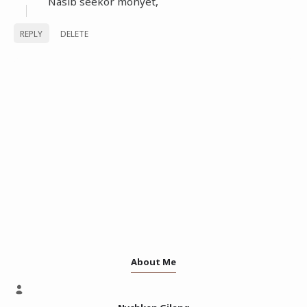
Nasib seekor monyet,
REPLY
DELETE
About Me