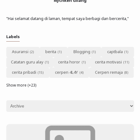
Nychken Gilang
"Hai selamat datang di laman, tempat saya berbagi dan bercerita,"
Labels
Asuransi
berita
Blogging
captbala
Catatan guru alay
cerita horor
cerita motivasi
cerita pribadi
cerpen 4L4Y
Cerpen remaja
Show more (+23)