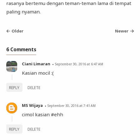
rasanya bertemu dengan teman-teman lama di tempat
paling nyaman.
Older
Newer
6 Comments
Ciani Limaran
September 30, 2016 at 6:47 AM
Kasian mocil :(
REPLY
DELETE
MS Wijaya
September 30, 2016 at 7:41 AM
cimol kasian #ehh
REPLY
DELETE